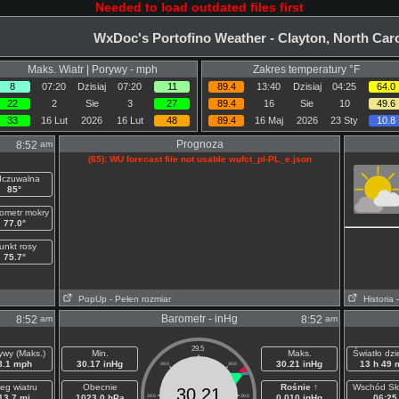
Needed to load outdated files first
WxDoc's Portofino Weather - Clayton, North Car
Maks. Wiatr | Porywy - mph
Zakres temperatury °F
8
07:20
Dzisiaj
07:20
11
89.4
13:40
Dzisiaj
04:25
64.0
22
2
Sie
3
27
89.4
16
Sie
10
49.6
33
16 Lut
2026
16 Lut
48
89.4
16 Maj
2026
23 Sty
10.8
Prognoza
am
8:52
(65): WU forecast file not usable wufct_pl-PL_e.json
czuwalna
85°
ometr mokry
77.0°
unkt rosy
75.7°
PopUp
- Pełen rozmiar
Historia
Barometr - inHg
am
am
8:52
8:52
29.5
ywy (Maks.)
Min.
Maks.
Światło dz
8.1 mph
30.17 inHg
30.21 inHg
13 h 49 
29.0
30.0
eg wiatru
Obecnie
Rośnie ↑
Wschód Sł
30.21
13.7 mi
1023.0 hPa
28.5
30.5
0.010 inHg
06:25