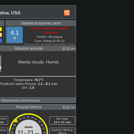
olina, USA
°C
Ostatnie trzęsienie ziemi
Lokalne trzęsienie Lekkie
4.1
Trzęsienie
Corinto, Nicaragua
Czas: Dzisiaj @ 00:13
Głebokość: 38 KMs Odległość: 1744
Aktualne warunki
am
8:52
Mil
Mainly cloudy. Humid.
Temperatura:
79.7°
F
Prędkość wiatru-Porywy:
1.2→8.1
mph
UVI :
1.8
- Wyładowania atmosferyczne
Pozycja Słońca
am
8:52
12
11
13
ienne
Noc trwa
10
14
min
09
15
10 h 10 min
08
16
około
07
17
ońca
Zachód Słońca
11
21
06
18
h
min
20:14