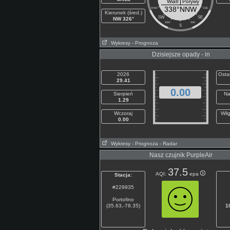
Wiatr
Porywy
338°NNW
WSW
ESE
Kierunek (śred.)
SW
SE
NW 326°
SSW
SSE
S
Wykresy
- Prognoza
Dzisiejsze opady - in
2026
Osta
29.41
0.00
Sierpień
Na
1.29
Wczoraj
Wilg
0.00
Wykresy
- Prognoza
- Radar
Nasz czujnik PurpleAir
37.5
AQI:
epa
Stacja:
#229935
Portofino
(35.63,-78.35)
1