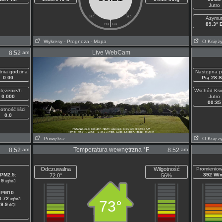
Jutro
28.0
31.0
Azymu
|
89.3° 
27.5
31.5
Wykresy
- Prognoza
- Mapa
O Księż
Live WebCam
am
8:52
tnia godzina
Następna p
0.00
Pią 28 S
tężenie/h
Wschód Ksi
0.000
Jutro
00:35
otność liści
0.0
Powiększ
O Księż
Temperatura wewnętrzna °F
am
am
8:52
8:52
Odczuwalna
Wilgotność
Promieniow
PM2.5
:
392 W/
72.0°
56%
9
ug/m3
PM10
:
0.72
ug/m3
73°
9.9
AQI