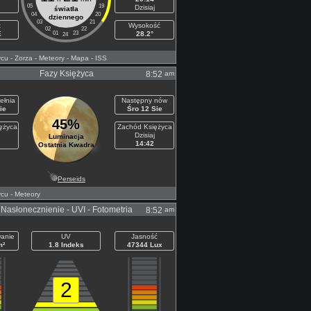
05
19
Dzisiaj
światła
04
20
dziennego
03
21
t
Wysokość
02
22
E
01
23
28.2°
24
ycu
- Zorza
- Meteory
- Mapa
- ISS
Fazy Księżyca
am
8:52
ełnia
Następny nów
ie
Śro 12 Sie
45%
ężyca
Zachód Księżyca
Dzisiaj
Luminacja
14:42
Ostatnia Kwadra
Perseids
ycu
- Meteory
Nasłonecznienie - UVI - Fotometria
am
8:52
anie
UV
Jasność
m²
1.8 Indeks
47344 Lux
2