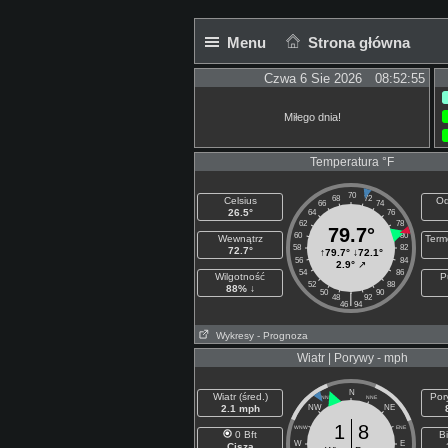
Menu
Strona główna
Czwa 6 Sie 2026 08:52:55
Miłego dnia!
Temperatura °F
70
68
72
Celsius
Od
66
74
26.5°
64
76
62
78
79.7°
60
80
Wewnątrz
Term
58
82
72.7°
↑
79.7°
↓
72.1°
56
84
2.9°
↗
54
86
Wilgotność
P
52
88
88% ↓
50
90
|
48
92
46
94
Wykresy
- Prognoza
Wiatr | Porywy - mph
N
Wiatr (śred.)
Por
NNW
NNE
2.1 mph
NW
NE
1
8
WNW
ENE
0 Bft
Bi
W
E
Cisza