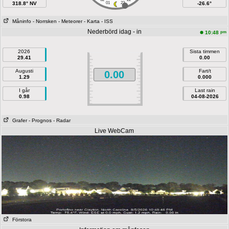
318.8° NV
01
23
-26.6°
Måninfo
- Norrsken
- Meteorer
- Karta
- ISS
Nederbörd idag - in
pm
10:48
2026
Sista timmen
29.41
0.00
Augusti
Fart/t
0.00
1.29
0.000
I går
Last rain
0.98
04-08-2026
Grafer
- Prognos
- Radar
Live WebCam
Förstora