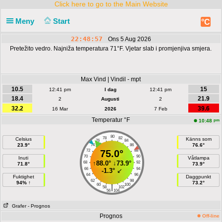
Click here to go to the Main Website
Meny
Start
°C
22:48:57
Ons 5 Aug 2026
Pretežito vedro. Najniža temperatura 71°F. Vjetar slab i promjenjiva smjera.
Max Vind | Vindil - mpt
10.5
15
12:41 pm
I dag
12:41 pm
18.4
21.9
2
Augusti
2
32.2
39.6
16 Mar
2026
7 Feb
Temperatur °F
pm
10:48
80
78
82
Celsius
Känns som
76
84
23.9°
76.6°
74
86
72
75.0°
88
70
90
Inuti
Våtlampa
↑
88.0°
↓
73.9°
68
92
71.8°
73.9°
66
94
-1.3°
↙
64
96
Fuktighet
Daggpunkt
62
98
94% ↑
73.2°
60
100
|
58
102
56
104
Grafer
- Prognos
Prognos
Off-line