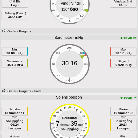
0 Bft
Vindavstånd
Vind
Vindil
V
E
Lugn
64 mi
110°
ÖSÖ
VSV
ÖSÖ
Riktning (Gen. )
SÖ
SV
ÖSÖ 110°
SSV
SSÖ
S
Grafer
- Prognos
Barometer - inHg
pm
10:48
29.5
Min
Max
30.08 inHg
30.17 inHg
29.0
30.0
Nuvarande
Stiger ↑
30.16
1021.3 hPa
28.5
30.5
0.020 inHg
28.0
31.0
|
27.5
31.5
Grafer
- Prognos
- Karta
Solens position
pm
10:48
11
13
Dagsljus
Mörker
10
14
13 timmar 51
09
15
10 timmar 08
08
16
min
min
Beräknad
07
17
Soluppgång
Solnedgång
7
35
06
18
06:24
timmar
min
20:14
05
19
I morgon
I morgon
Soluppgång
04
20
03
21
Azimut
Höjd
02
22