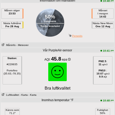
Information om månfasen
pm
10:48
Månen stiger
Månset
23:53
I morgon
50%
14:42
Luminans
Nästa fullmåne
Nästa New Moon
Tredje kvartalet
Fre 28 Aug
Ons 12 Aug
Perseids
Måninfo
- Meteorer
Vår PurpleAir-sensor
pm
10:41
45.8
Station:
AQI:
epa
PM2.5
:
#229935
11
ug/m3
Portofino
PM10
:
(35.63,-78.35)
10.67
ug/m3
9.9
AQI
Bra luftkvalitet
Luftkvalitet
- Karta
- Karta
Inomhus temperatur °F
pm
10:48
Känns som
Fuktighet
71.2°
56%