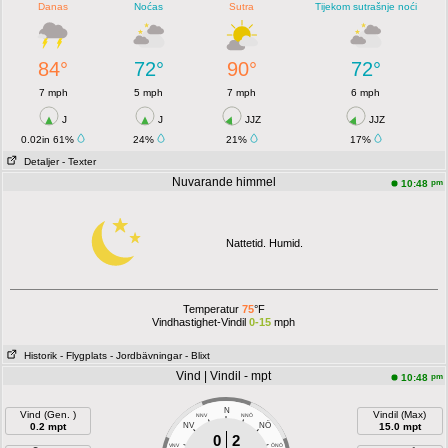
Danas
Noćas
Sutra
Tijekom sutrašnje noći
84°
72°
90°
72°
7 mph
5 mph
7 mph
6 mph
J
J
JJZ
JJZ
0.02in 61%
24%
21%
17%
Detaljer
- Texter
Nuvarande himmel
pm
10:48
Nattetid. Humid.
Temperatur
75
°F
Vindhastighet-Vindil
0-15
mph
Historik
- Flygplats
- Jordbävningar
- Blixt
Vind | Vindil - mpt
pm
10:48
N
Vind (Gen. )
Vindil (Max)
NNV
NNÖ
NÖ
0.2 mpt
NV
15.0 mpt
0
2
VNV
ÖNÖ