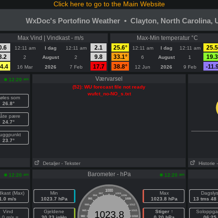
Click here to go to the Main Website
WxDoc's Portofino Weather • Clayton, North Carolina,
Max Vind | Vindkast - m/s
Max-Min temperatur °C
0.6
2.1
25.6°
25.5
12:11 am
I dag
12:11 am
12:11 am
I dag
12:11 am
8.2
9.8
33.1°
19.3
2
August
2
6
August
1
4.4
17.7
38.8°
-11.
16 Mar
2026
7 Feb
12 Jun
2026
9 Feb
Værvarsel
am
12:20
(52): WU forecast file not ready
wufct_no-NO_s.txt
øles som
26.8°
åte pære
24.7°
uggpunkt
23.7°
Detaljer
- Tekster
Historie
Barometer - hPa
am
am
12:20
12:20
1000
dkast (Max)
Min
Max
Dagsly
997
1003
994
1006
1.0 m/s
1023.7 hPa
1023.8 hPa
13 tms 48
991
1009
988
1012
Vind
Gjeldene
985
1015
Stiger ↑
Soloppg
1023.8
.0 m/s =
30.23 inHg
982
1018
0.20 hPa
06:25