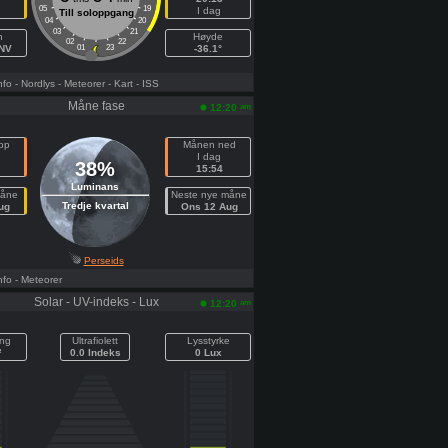
05
19
I dag
Till soloppgang
04
20
03
21
h
Høyde
02
22
NNV
01
23
-36.1°
nfo
- Nordlys
- Meteorer
- Kart
- ISS
Måne fase
am
12:20
pp
Månen ned
I dag
38%
15:54
Luminans
måne
Neste nye måne
Tredje kvartal
ug
Ons 12 Aug
Perseids
nfo
- Meteorer
Solar - UV-indeks - Lux
am
12:20
ing
Ultrafiolett
Lysstyrke
²
0.0 Indeks
0 Lux