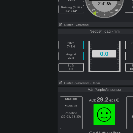
214°
SV
VSV
ØSØ
Retning (Snitt )
SV
SØ
SV 214°
SSV
SSØ
S
Grafer
- Værvarsel
Nedbør i dag - mm
2026
S
747.0
0.0
August
32.8
I går
0.0
0
Grafer
- Værvarsel
- Radar
Vår PurpleAir sensor
29.2
Stasjon:
AQI:
epa
#229935
Portofino
(35.63,-78.35)