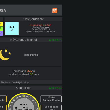
 USA
°F
Siste jordskjelv
°
Regional Lett jordskjelv
4.1
Corinto, Nicaragua
°
Tid: 06-08-2026 00:13
Dybde: 38 KMs Avstand: 2807 KMs
9°
Nåværende himmel
am
12:20
natt. Humid.
Temperatur
25.5
°C
Vindfart-Vindkast
0-1
m/s
- Flyplass
- Jordskjelv
- Lyn
Solposisjon
am
12:20
11
13
s
Mørke
10
14
 min
09
15
10 tms 11 min
08
16
Antatt
07
17
ang
Solnedgang
6
04
06
18
tms
min
20:13