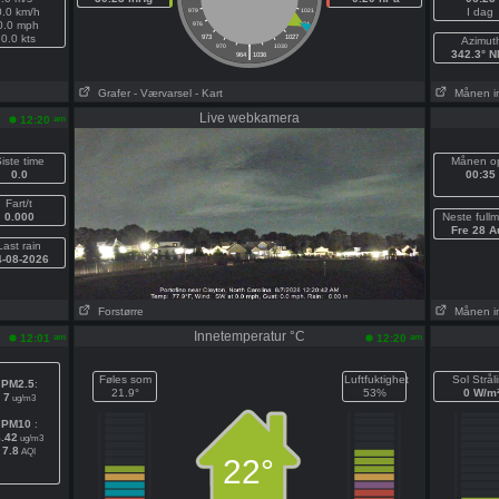
0.0 km/h
I dag
979
1021
0.0 mph
976
1024
0.0 kts
973
1027
Azimut
|
970
1030
342.3° 
964
1036
Grafer
- Værvarsel
- Kart
Månen i
Live webkamera
am
12:20
iste time
Månen o
0.0
00:35
Fart/t
0.000
Neste full
Fre 28 A
Last rain
4-08-2026
Forstørre
Månen i
Innetemperatur °C
am
am
12:01
12:20
Føles som
Luftfuktighet
Sol Strål
PM2.5
:
21.9°
53%
0 W/m
7
ug/m3
PM10
:
8.42
ug/m3
7.8
AQI
22°