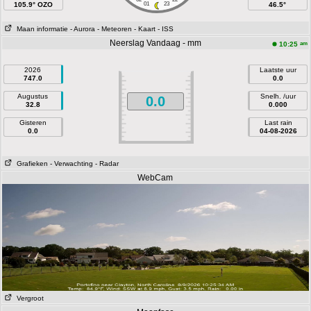
105.9° OZO
01
23
46.5°
Maan informatie
- Aurora
- Meteoren
- Kaart
- ISS
Neerslag Vandaag - mm
am
10:25
2026
Laatste uur
747.0
0.0
Augustus
Snelh. /uur
0.0
32.8
0.000
Gisteren
Last rain
0.0
04-08-2026
Grafieken
- Verwachting
- Radar
WebCam
Vergroot