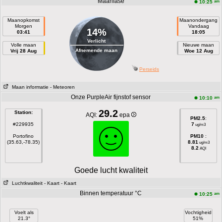
Maanfase
am
10:25
Maanopkomst
Maanondergang
Morgen
Vandaag
14%
03:41
18:05
Verlicht
Volle maan
Nieuwe maan
Afnemende maan
Vrij 28 Aug
Woe 12 Aug
Perseids
Maan informatie
- Meteoren
Onze PurpleAir fijnstof sensor
am
10:10
29.2
Station:
AQI:
epa
PM2.5
:
#229935
7
ug/m3
Portofino
PM10
:
(35.63,-78.35)
8.81
ug/m3
8.2
AQI
Goede lucht kwaliteit
Luchtkwaliteit
- Kaart
- Kaart
Binnen temperatuur °C
am
10:25
Voelt als
Vochtigheid
21.3°
51%