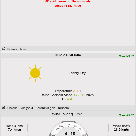
(52): WU forecast file not ready
wufct_nl-NL_m.txt
Details
- Teksten
Huidige Situatie
am
10:25
Zonnig. Dry.
Temperatuur
29.6
°C
Wind Snelheid-Vlaag
3.7-18.5
km/h
UV
4.4
Historie
- Vliegveld
- Aardbevingen
- Bliksem
Wind | Vlaag - km/u
am
10:25
N
Wind (Gem)
Vlaag (Max)
NNW
NNO
7.4 km/u
NW
NO
18.5 km/u
4
19
WNW
ONO