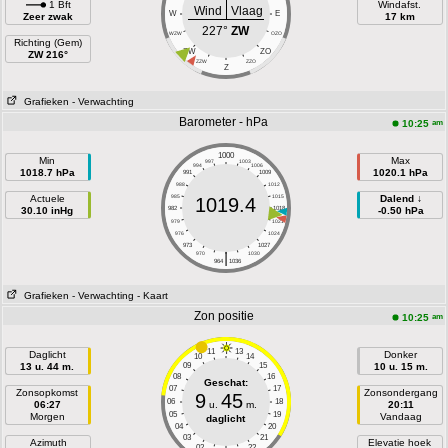
1 Bft
Windafst.
Wind
Vlaag
W
E
Zeer zwak
17 km
227°
ZW
WZW
OZO
Richting (Gem)
ZW
ZO
ZW 216°
ZZW
ZZO
Z
Grafieken
- Verwachting
Barometer - hPa
am
10:25
1000
Min
Max
997
1003
994
1006
1018.7 hPa
1020.1 hPa
991
1009
988
1012
Actuele
985
1015
Dalend ↓
1019.4
30.10 inHg
982
1018
-0.50 hPa
979
1021
976
1024
973
1027
|
970
1030
964
1036
Grafieken
- Verwachting
- Kaart
Zon positie
am
10:25
11
13
Daglicht
Donker
10
14
13 u. 44 m.
09
15
10 u. 15 m.
08
16
Geschat:
07
17
Zonsopkomst
Zonsondergang
9
45
06
18
06:27
u.
m.
20:11
05
19
Morgen
Vandaag
daglicht
04
20
03
21
Azimuth
Elevatie hoek
02
22