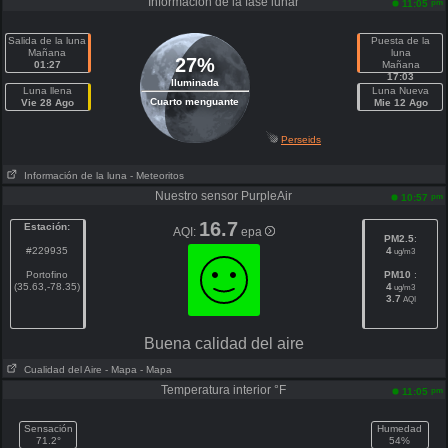
Información de la fase lunar
pm
11:05
Salida de la luna
Puesta de la
Mañana
luna
27%
01:27
Mañana
17:03
Iluminada
Luna llena
Luna Nueva
Cuarto menguante
Vie 28 Ago
Mie 12 Ago
Perseids
Información de la luna
- Meteoritos
Nuestro sensor PurpleAir
pm
10:57
16.7
Estación:
AQI:
epa
PM2.5
:
#229935
4
ug/m3
Portofino
PM10
:
(35.63,-78.35)
4
ug/m3
3.7
AQI
Buena calidad del aire
Cualidad del Aire
- Mapa
- Mapa
Temperatura interior °F
pm
11:05
Sensación
Humedad
71.2°
54%