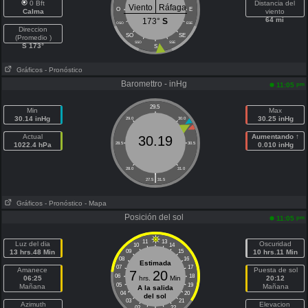
0 Bft
Distancia del
Viento
Ráfaga
O
E
Calma
viento
64 mi
173°
S
OSO
ESE
Direccion
SO
SE
(Promedio )
SSO
SSE
S 173°
S
Gráficos
- Pronóstico
Baromettro - inHg
pm
11:05
29.5
Min
Max
30.14 inHg
30.25 inHg
29.0
30.0
Actual
Aumentando ↑
30.19
1022.4 hPa
28.5
30.5
0.010 inHg
28.0
31.0
|
27.5
31.5
Gráficos
- Pronóstico
- Mapa
Posición del sol
pm
11:05
11
13
Luz del dia
Oscuridad
10
14
13 hrs.48 Min
09
15
10 hrs.11 Min
08
16
Estimada
07
17
Amanece
Puesta de sol
7
20
06
18
06:25
hrs.
Min
20:12
05
19
Mañana
Mañana
A la salida
04
20
del sol
03
21
Azimuth
Elevacion
02
22