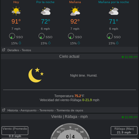
Hoy
Por la noche
Mañana
Mañana por la noche
91°
72°
92°
71°
7 mph
6 mph
7 mph
6 mph
SSO
SSO
SSO
SSO
15%
15%
15%
15%
Detalles
- Textos
Cielo actual
pm
11:05
Night time. Humid.
Temperatura
75.2
°F
Velocidad del viento-Ráfaga
0-21.9
mph
Historia
- Aeropuerto
- Terremoto
- Tormenta de rayos
Viento | Ráfaga - mph
pm
11:05
N
Viento (Promedio
Ráfaga (Max)
NNO
NNE
)
NO
NE
21.9 mph
0
4
0.0 mph
ONO
ENE