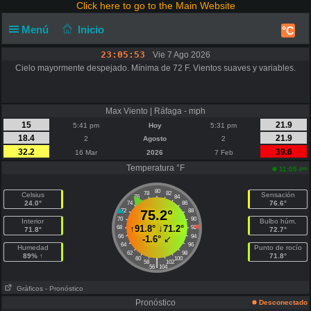
Click here to go to the Main Website
Menú
Inicio
°C
23:05:54
Vie 7 Ago 2026
Cielo mayormente despejado. Mínima de 72 F. Vientos suaves y variables.
Max Viento | Ráfaga - mph
15
21.9
5:41 pm
Hoy
5:31 pm
18.4
21.9
2
Agosto
2
32.2
39.6
16 Mar
2026
7 Feb
Temperatura °F
pm
11:05
80
78
82
Celsius
Sensación
76
84
24.0°
76.6°
74
86
72
75.2°
88
70
90
Interior
Bulbo húm.
↑
91.8°
↓
71.2°
68
92
71.8°
72.7°
66
94
-1.6°
↙
64
96
Humedad
Punto de rocío
62
98
89% ↑
71.8°
60
100
|
58
102
56
104
Gráficos
- Pronóstico
Pronóstico
Desconectado