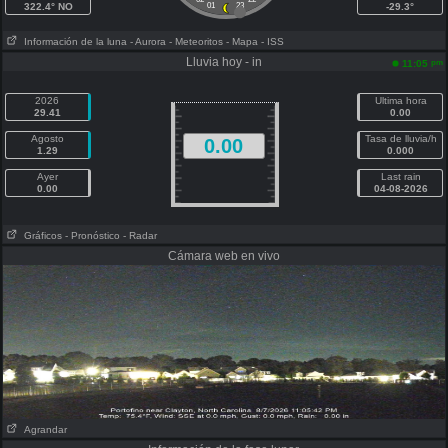
322.4° NO
01
23
-29.3°
Información de la luna
- Aurora
- Meteoritos
- Mapa
- ISS
Lluvia hoy - in
pm
11:05
2026
Ultima hora
29.41
0.00
Agosto
Tasa de lluvia/h
0.00
1.29
0.000
Ayer
Last rain
0.00
04-08-2026
Gráficos
- Pronóstico
- Radar
Cámara web en vivo
Agrandar