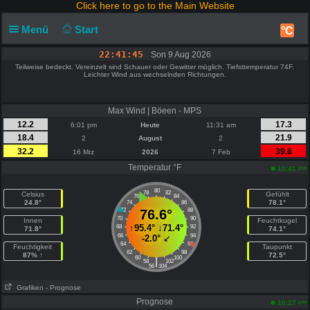
Click here to go to the Main Website
Menü
Start
°C
22:41:45
Son 9 Aug 2026
Teilweise bedeckt. Vereinzelt sind Schauer oder Gewitter möglich. Tiefsttemperatur 74F.
Leichter Wind aus wechselnden Richtungen.
Max Wind | Böeen - MPS
12.2
17.3
6:01 pm
Heute
11:31 am
18.4
21.9
2
August
2
32.2
39.6
16 Mrz
2026
7 Feb
Temperatur °F
pm
10:41
80
78
82
Celsius
Gefühlt
76
84
24.8°
78.1°
74
86
72
76.6°
88
70
90
Innen
Feuchtkugel
↑
95.4°
↓
71.4°
68
92
71.8°
74.1°
66
94
-2.0°
↙
64
96
Feuchtigkeit
Taupunkt
62
98
87% ↑
72.5°
60
100
|
58
102
56
104
Grafiken
- Prognose
Prognose
pm
10:27