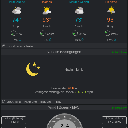
Heute Abend
Morgen
Morgen Abend
Dienstag
74°
93°
73°
96°
3 mph
8 mph
6 mph
6 mph
SW
WSW
WSW
WNW
15%
17%
15%
15%
Einzelheiten
- Texte
Aktuelle Bedingungen
pm
10:41
Nacht. Humid.
Temperatur
76.6
°F
Windgeschwindigkeit-Böeen
2.3-17.3
mph
Geschichte
- Flughafen
- Erdbeben
- Blitz
Wind | Böeen - MPS
pm
10:41
N
Wind (Schnitt)
Böeen (Max)
NNW
NNO
1.3 MPS
NW
NO
17.3 MPS
2
4
WNW
ONO