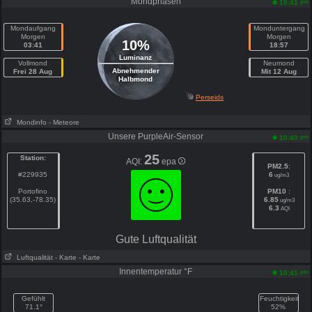
Mondphasen
pm
10:41
Mondaufgang
Monduntergang
Morgen
Morgen
10%
03:41
18:57
Luminanz
Vollmond
Neumond
Abnehmender
Frei 28 Aug
Mit 12 Aug
Halbmond
Perseids
Mondinfo
- Meteore
Unsere PurpleAir-Sensor
pm
10:40
25
Station:
AQI:
epa
PM2.5
:
#229935
6
ug/m3
Portofino
PM10
:
(35.63,-78.35)
6.85
ug/m3
6.3
AQI
Gute Luftqualität
Luftqualität
- Karte
- Karte
Innentemperatur °F
pm
10:41
Gefühlt
Feuchtigkeit
71.1°
52%