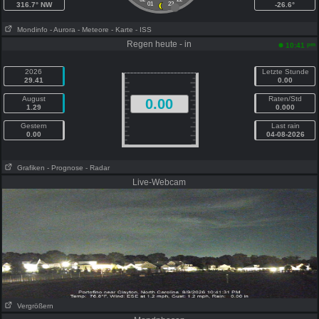
316.7° NW
01
23
-26.6°
Mondinfo
- Aurora
- Meteore
- Karte
- ISS
Regen heute - in
pm
10:41
2026
Letzte Stunde
29.41
0.00
August
Raten/Std
0.00
1.29
0.000
Gestern
Last rain
0.00
04-08-2026
Grafiken
- Prognose
- Radar
Live-Webcam
Vergrößern