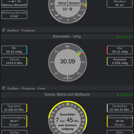
1 Bft
Windlauf
Wind
Böeen
W
E
Nahezu Windstill
51 mi
93°
O
WSW
OSO
Richtung (Schnitt)
SW
SO
O 94°
SSW
SSO
S
Grafiken
- Prognose
Barometer - inHg
pm
10:41
29.5
Min
Max
30.04 inHg
30.12 inHg
29.0
30.0
Aktuell
Konstant
30.09
1019.0 hPa
28.5
30.5
0.000 inHg
28.0
31.0
|
27.5
31.5
Grafiken
- Prognose
- Karte
Sonne, Mond und Weltraum
pm
10:41
11
13
Tageslicht
Dunkelheit
10
14
13 Std.44 Min.
09
15
10 Std.15 Min.
08
16
Geschätzt:
07
17
Sonnenaufgang
Sonnenuntergang
7
45
06
18
06:27
Std.
Min.
20:10
05
19
Morgen
Morgen
zum Sonnen-
04
20
aufgang
03
21
Azimut
Höhe
02
22