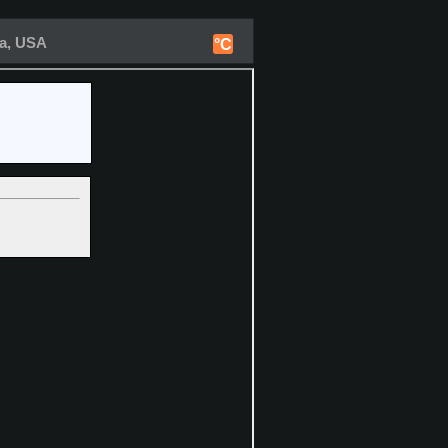
na, USA
°C