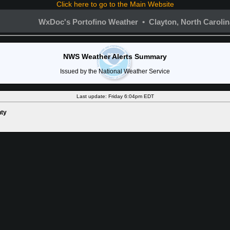
Click here to go to the Main Website
WxDoc's Portofino Weather • Clayton, North Caroli