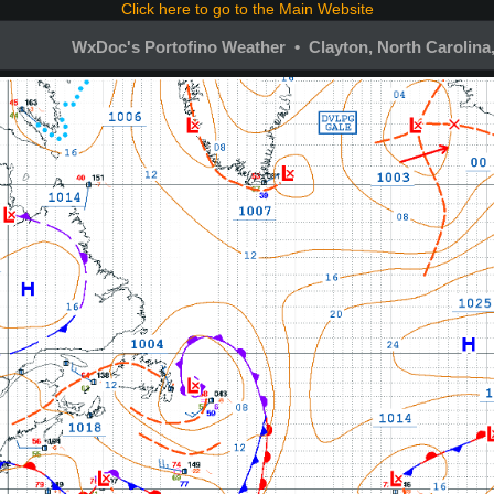
Click here to go to the Main Website
WxDoc's Portofino Weather • Clayton, North Carolina