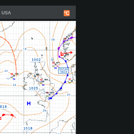
, USA
°C