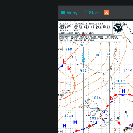
X
Meny
Start