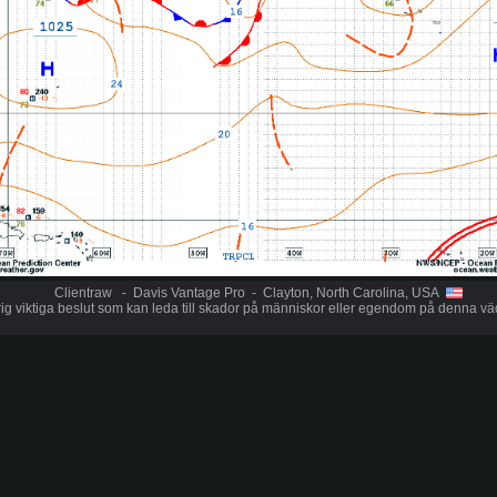
Clientraw - Davis Vantage Pro - Clayton, North Carolina, USA
ig viktiga beslut som kan leda till skador på människor eller egendom på denna vä